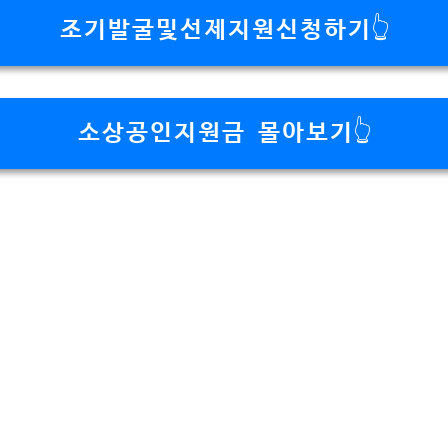
조기발굴및선제지원신청하기👆
소상공인지원금 몰아보기👆