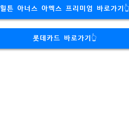
힐튼 아너스 아멕스 프리미엄 바로가기
롯데카드 바로가기👆